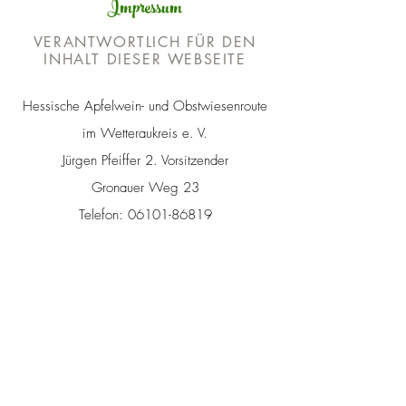
Impressum
VERANTWORTLICH FÜR DEN
INHALT DIESER WEBSEITE
Hessische Apfelwein- und Obstwiesenroute
im Wetteraukreis e. V.
Jürgen Pfeiffer 2. Vorsitzender
Gronauer Weg 23
Telefon:
06101-86819
E-Mail:
info@apfelweinroute-wetterau.de
Hessische Apfelwein- und
Obstwiesenroute im Wetteraukreis e. V.
Rouven Kötter 1. Vorsitzender
Jürgen Pfeiffer 2.Vorsitzender