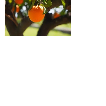
Hessische Apfelwein- und
Obstwiesenroute im Wetteraukreis e. V.